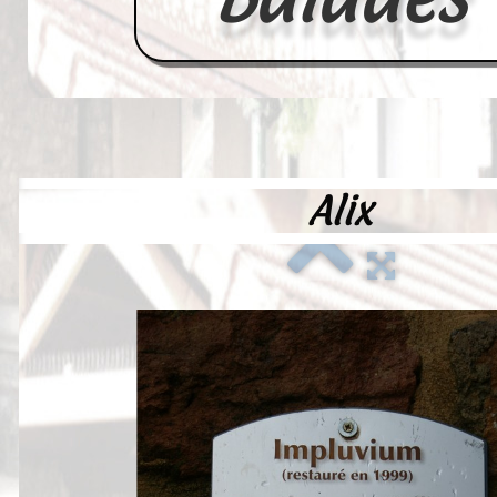
Alix
Accueil
France
Europe
Videos--Lavoirs
Un Peu d'Histoire
Outils-des-Lavandières
Cartes Postales-Anciennes et Tabl