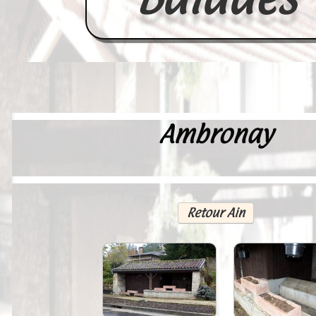
Ambronay
Accueil
France
Europe
Retour Ain
Videos--Lavoirs
Un Peu d'Histoire
Outils-des-Lavandières
Cartes Postales-Anciennes et Tabl