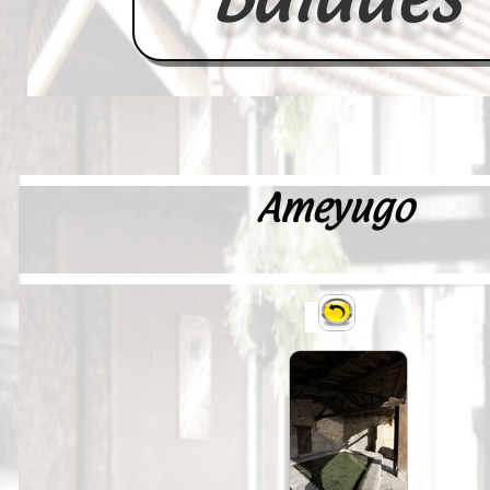
Ameyugo
Accueil
France
Europe
Videos--Lavoirs
Un Peu d'Histoire
Outils-des-Lavandières
Cartes Postales-Anciennes et Tabl