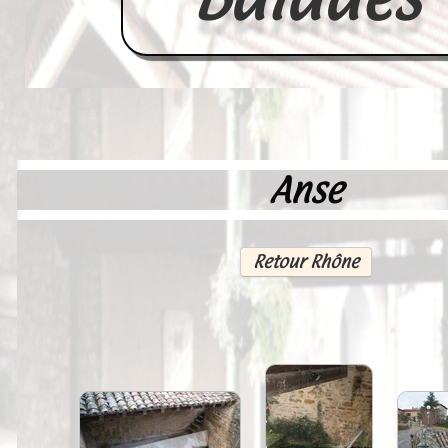
Anse
Accueil
France
Retour Rhône
Europe
Videos--Lavoirs
Un Peu d'Histoire
Outils-des-Lavandières
Cartes Postales-Anciennes et Tabl