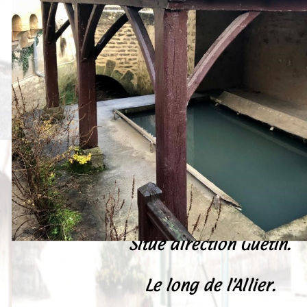
Peintures
Presse
Liens
Situé direction Guétin.
Le long de l'Allier.