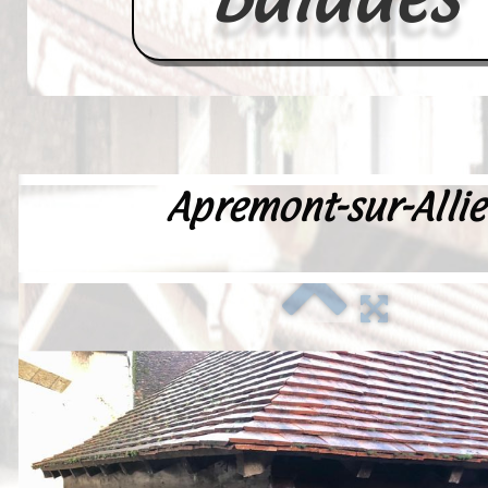
Apremont-sur-Allie
Accueil
France
Europe
Videos--Lavoirs
Un Peu d'Histoire
Outils-des-Lavandières
Cartes Postales-Anciennes et Tabl