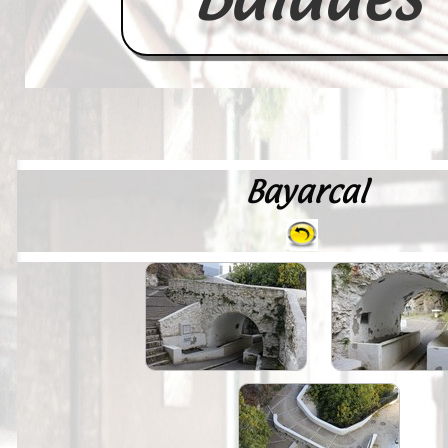
Bayarcal
Accueil
France
Europe
Videos--Lavoirs
Un Peu d'Histoire
Outils-des-Lavandières
Cartes Postales-Anciennes et Tabl