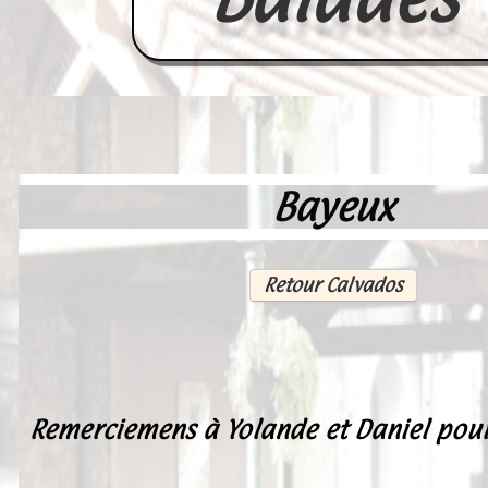
Bayeux
Accueil
France
Retour Calvados
Europe
Videos--Lavoirs
Un Peu d'Histoire
Outils-des-Lavandières
Remerciemens à Yolande et Daniel pour
Cartes Postales-Anciennes et Tabl