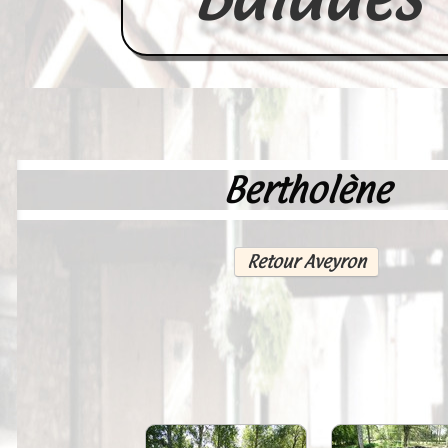
Bertholène
Accueil
France
Retour Aveyron
Europe
Videos--Lavoirs
Un Peu d'Histoire
Outils-des-Lavandières
Cartes Postales-Anciennes et Tabl