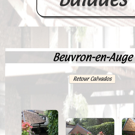
Beuvron-en-Auge
Accueil
France
Retour Calvados
Europe
Videos--Lavoirs
Un Peu d'Histoire
Outils-des-Lavandières
Cartes Postales-Anciennes et Tabl