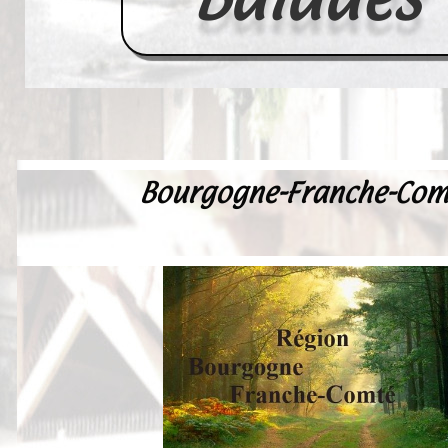
Bourgogne-Franche-Co
Accueil
France
Europe
Videos--Lavoirs
Un Peu d'Histoire
Outils-des-Lavandières
Cartes Postales-Anciennes et Tabl