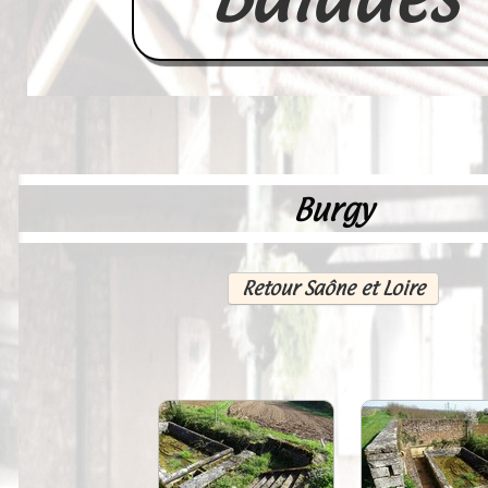
Burgy
Accueil
France
Retour Saône et Loire
Europe
Videos--Lavoirs
Un Peu d'Histoire
Outils-des-Lavandières
Cartes Postales-Anciennes et Tabl