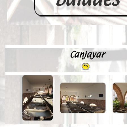
Canjayar
Accueil
France
Europe
Videos--Lavoirs
Un Peu d'Histoire
Outils-des-Lavandières
Cartes Postales-Anciennes et Tabl