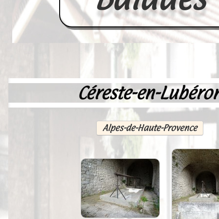
Céreste-en-Lubéro
Accueil
France
Alpes-de-Haute-Provence
Europe
Videos--Lavoirs
Un Peu d'Histoire
Outils-des-Lavandières
Cartes Postales-Anciennes et Tabl