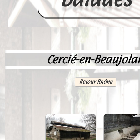
Cercié-en-Beaujolai
Accueil
France
Retour Rhône
Europe
Videos--Lavoirs
Un Peu d'Histoire
Outils-des-Lavandières
Cartes Postales-Anciennes et Tabl