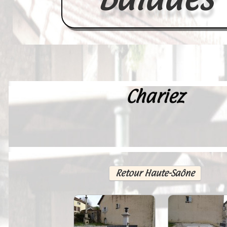
Chariez
Accueil
France
Europe
Videos--Lavoirs
Retour Haute-Saône
Un Peu d'Histoire
Outils-des-Lavandières
Cartes Postales-Anciennes et Tabl