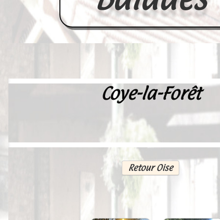
Coye-la-Forêt
Accueil
France
Europe
Videos--Lavoirs
Retour Oise
Un Peu d'Histoire
Outils-des-Lavandières
Cartes Postales-Anciennes et Tabl