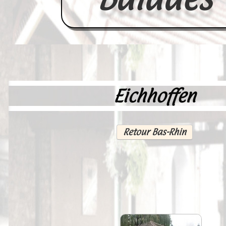
Eichhoffen
Accueil
France
Retour Bas-Rhin
Europe
Videos--Lavoirs
Un Peu d'Histoire
Outils-des-Lavandières
Cartes Postales-Anciennes et Tabl