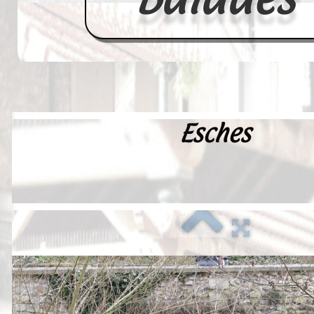
Esches
Accueil
France
Europe
Videos--Lavoirs
Un Peu d'Histoire
Outils-des-Lavandières
Cartes Postales-Anciennes et Tabl