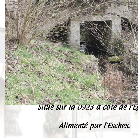
Peintures
Presse
Liens
Situé sur la D923 à coté de l'E
Alimenté par l'Esches.