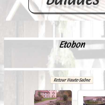
Etobon
Accueil
France
Europe
Videos--Lavoirs
Retour Haute-Saône
Un Peu d'Histoire
Outils-des-Lavandières
Cartes Postales-Anciennes et Tabl