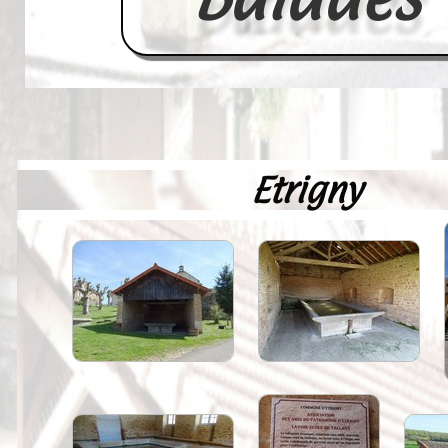
Etrigny
Accueil
France
Europe
Videos--Lavoirs
Un Peu d'Histoire
Outils-des-Lavandières
Cartes Postales-Anciennes et Tabl