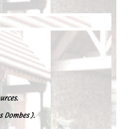
urces.
es Dombes ).