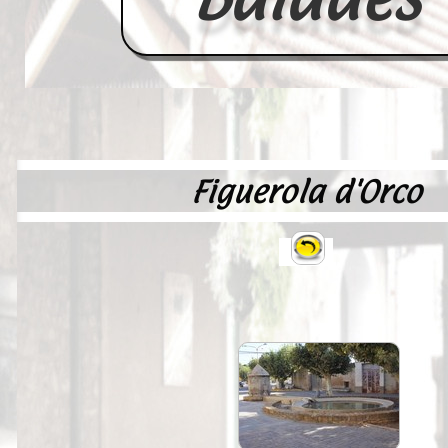
Figuerola d'Orco
Accueil
France
Europe
Videos--Lavoirs
Un Peu d'Histoire
Outils-des-Lavandières
Cartes Postales-Anciennes et Tabl