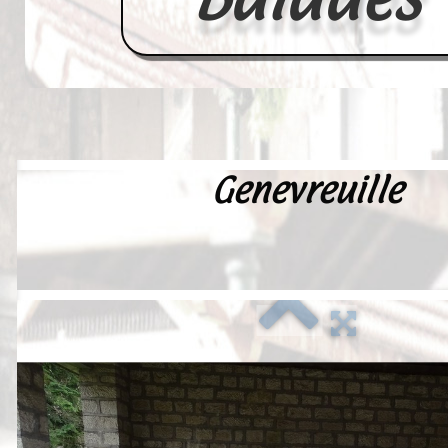
Genevreuille
Accueil
France
Europe
Videos--Lavoirs
Un Peu d'Histoire
Outils-des-Lavandières
Cartes Postales-Anciennes et Tabl