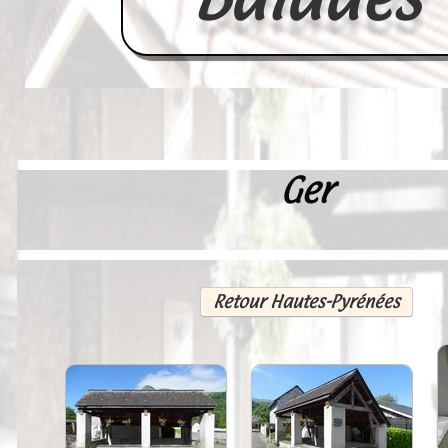
Ger
Accueil
France
Europe
Retour Hautes-Pyrénées
Videos--Lavoirs
Un Peu d'Histoire
Outils-des-Lavandières
Cartes Postales-Anciennes et Tabl