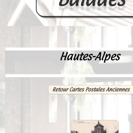
Hautes-Alpes
Accueil
France
Europe
Retour Cartes Postales Anciennes
Videos--Lavoirs
Un Peu d'Histoire
Outils-des-Lavandières
Cartes Postales-Anciennes et Tabl