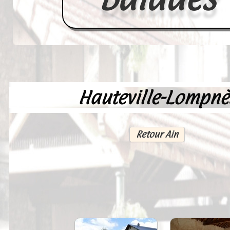
Hauteville-Lompnè
Accueil
France
Retour Ain
Europe
Videos--Lavoirs
Un Peu d'Histoire
Outils-des-Lavandières
Cartes Postales-Anciennes et Tabl