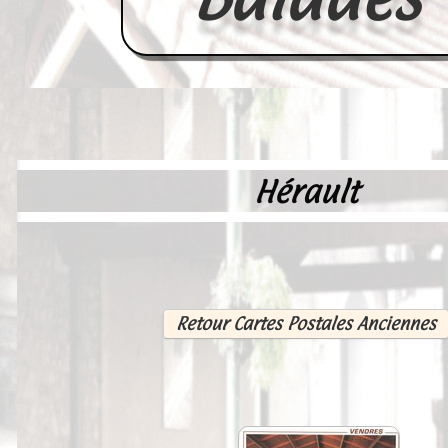
Hérault
Accueil
France
Europe
Videos--Lavoirs
Retour Cartes Postales Anciennes
Un Peu d'Histoire
Outils-des-Lavandières
Cartes Postales-Anciennes et Tabl