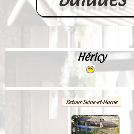
Héricy
Accueil
France
Europe
Videos--Lavoirs
Retour Seine-et-Marne
Un Peu d'Histoire
Outils-des-Lavandières
Cartes Postales-Anciennes et Tabl