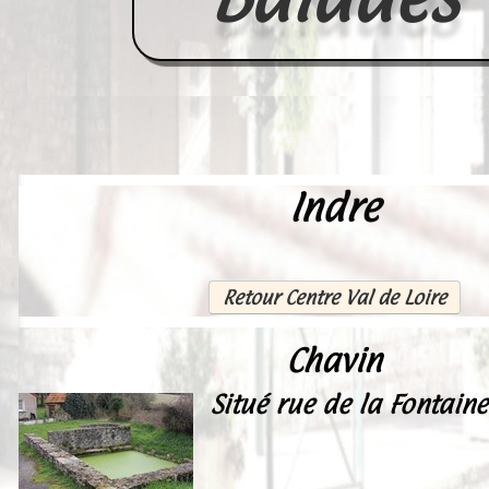
Indre
Accueil
France
Europe
Retour Centre Val de Loire
Videos--Lavoirs
Chavin
Un Peu d'Histoire
Situé rue de la Fontaine
Outils-des-Lavandières
Cartes Postales-Anciennes et Tabl