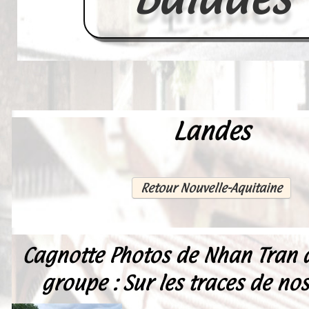
Landes
Accueil
France
Europe
Retour Nouvelle-Aquitaine
Videos--Lavoirs
Un Peu d'Histoire
Cagnotte Photos de Nhan Tran
Outils-des-Lavandières
groupe : Sur les traces de nos
Cartes Postales-Anciennes et Tabl