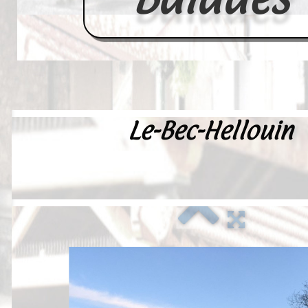
Le-Bec-Hellouin
Accueil
France
Europe
Videos--Lavoirs
Un Peu d'Histoire
Outils-des-Lavandières
Cartes Postales-Anciennes et Tabl