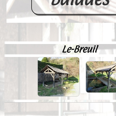
Le-Breuil
Accueil
France
Europe
Videos--Lavoirs
Un Peu d'Histoire
Outils-des-Lavandières
Cartes Postales-Anciennes et Tabl