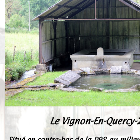
Peintures
Presse
Liens
Le Vignon-En-Quercy-
Situé en contre-bas de la D98 au milie