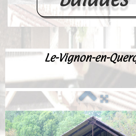
Le-Vignon-en-Quer
Accueil
France
Europe
Videos--Lavoirs
Un Peu d'Histoire
Outils-des-Lavandières
Cartes Postales-Anciennes et Tabl