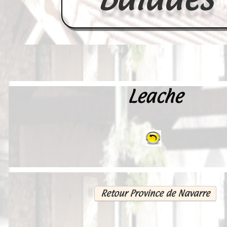
Leache
Accueil
France
Europe
Videos--Lavoirs
Un Peu d'Histoire
Retour Province de Navarre
Outils-des-Lavandières
Cartes Postales-Anciennes et Tabl