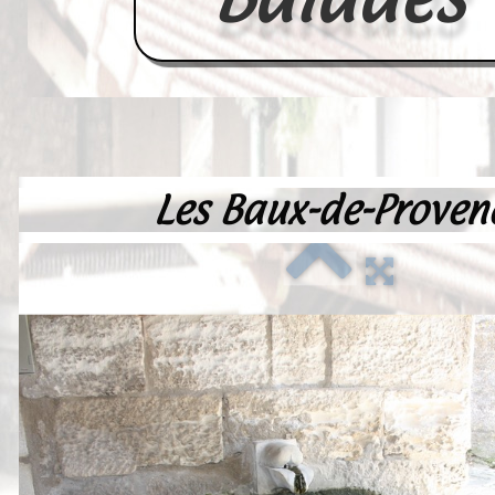
Les Baux-de-Proven
Accueil
France
Europe
Videos--Lavoirs
Un Peu d'Histoire
Outils-des-Lavandières
Cartes Postales-Anciennes et Tabl