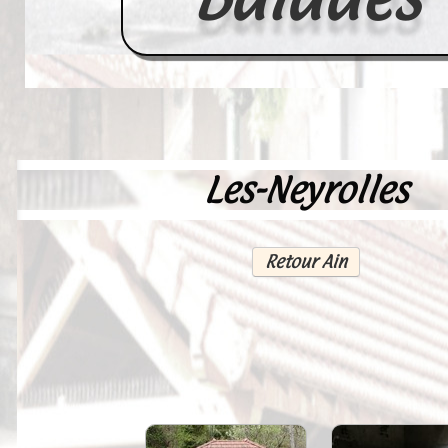
Les-Neyrolles
Accueil
France
Retour Ain
Europe
Videos--Lavoirs
Un Peu d'Histoire
Outils-des-Lavandières
Cartes Postales-Anciennes et Tabl