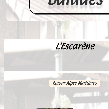
L'Escarène
Accueil
France
Europe
Videos--Lavoirs
Retour Alpes-Maritimes
Un Peu d'Histoire
Outils-des-Lavandières
Cartes Postales-Anciennes et Tabl