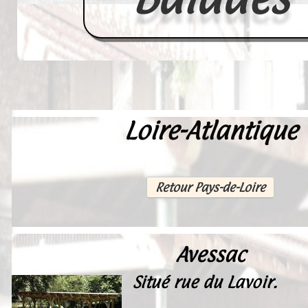
Loire-Atlantique
Accueil
France
Europe
Retour Pays-de-Loire
Videos--Lavoirs
Un Peu d'Histoire
Avessac
Outils-des-Lavandières
Situé rue du Lavoir.
Cartes Postales-Anciennes et Tabl