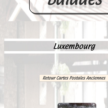
Luxembourg
Accueil
France
Europe
Videos--Lavoirs
Retour Cartes Postales Anciennes
Un Peu d'Histoire
Outils-des-Lavandières
Cartes Postales-Anciennes et Tabl