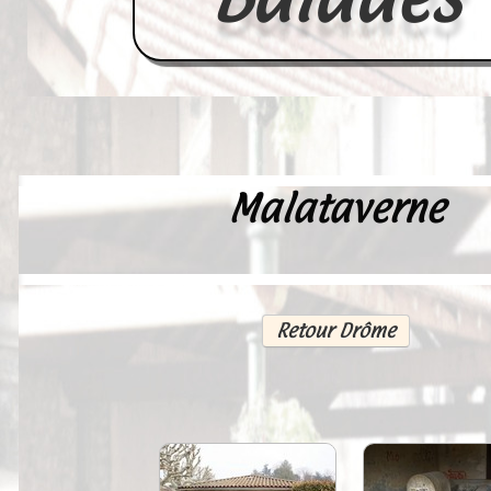
Malataverne
Accueil
France
Europe
Retour Drôme
Videos--Lavoirs
Un Peu d'Histoire
Outils-des-Lavandières
Cartes Postales-Anciennes et Tabl