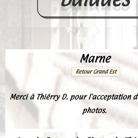
Marne
Accueil
France
Retour Grand Est
Europe
Videos--Lavoirs
Merci à Thiérry D. pour l'acceptation d
Un Peu d'Histoire
photos.
Outils-des-Lavandières
Cartes Postales-Anciennes et Tabl