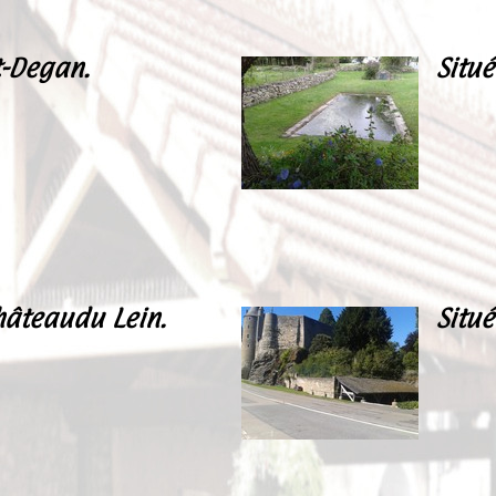
t-Degan.
Situé
hâteaudu Lein.
Situ