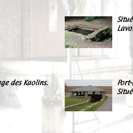
Situé
Lavoi
age des Kaolins.
Port
Situé