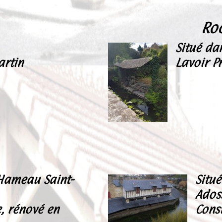
Roc
Situé dan
artin
Lavoir Pr
 Hameau Saint-
Situé
Ados
e, rénové en
Cons