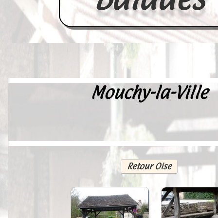
Mouchy-la-Ville
Accueil
France
Europe
Videos--Lavoirs
Retour Oise
Un Peu d'Histoire
Outils-des-Lavandières
Cartes Postales-Anciennes et Tabl