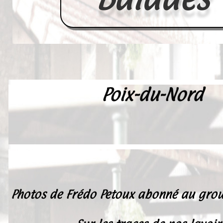
Poix-du-Nord
Accueil
France
Europe
Videos--Lavoirs
Un Peu d'Histoire
Photos de Frédo Petoux abonné au gro
Outils-des-Lavandières
Cartes Postales-Anciennes et Tabl