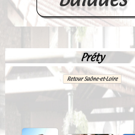
Préty
Accueil
France
Retour Saône-et-Loire
Europe
Videos--Lavoirs
Un Peu d'Histoire
Outils-des-Lavandières
Cartes Postales-Anciennes et Tabl