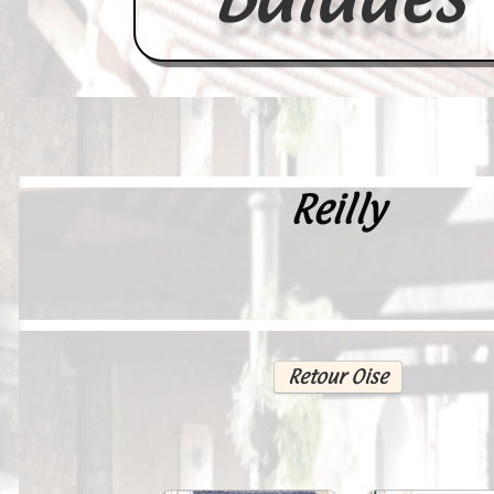
Reilly
Accueil
France
Europe
Videos--Lavoirs
Retour Oise
Un Peu d'Histoire
Outils-des-Lavandières
Cartes Postales-Anciennes et Tabl