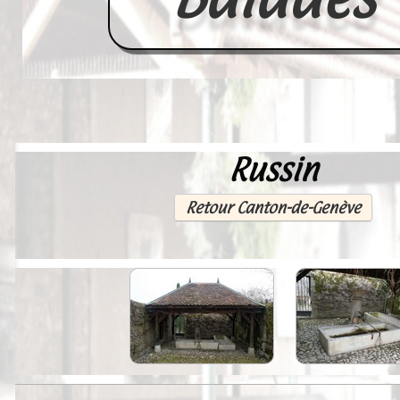
Russin
Accueil
France
Retour Canton-de-Genève
Europe
Videos--Lavoirs
Un Peu d'Histoire
Outils-des-Lavandières
Cartes Postales-Anciennes et Tabl