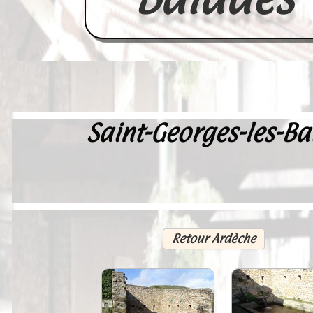
Saint-Georges-les-Ba
Accueil
France
Europe
Videos--Lavoirs
Retour Ardèche
Un Peu d'Histoire
Outils-des-Lavandières
Cartes Postales-Anciennes et Tabl