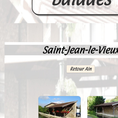
Saint-Jean-le-Vieu
Accueil
France
Retour Ain
Europe
Videos--Lavoirs
Un Peu d'Histoire
Outils-des-Lavandières
Cartes Postales-Anciennes et Tabl