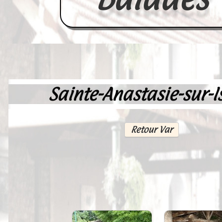
Sainte-Anastasie-sur-I
Accueil
France
Retour Var
Europe
Videos--Lavoirs
Un Peu d'Histoire
Outils-des-Lavandières
Cartes Postales-Anciennes et Tabl